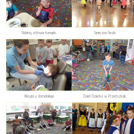
Robimy zdrowe kanapki
Taneczna Fiesta
Wizyta u stomatologa
Dzień Dziecka w Przedszkolu