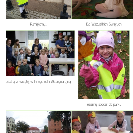
Pamiętamy...
Bal Wszystkich Świętych
Zuchy z wizytą w Przychodni Weterynaryjnej
Jesienny spacer do parku