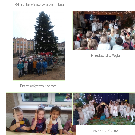
Bal przebierańców w przedszkolu
Przedszkolna Wigilia
Przedświąteczny spacer...
Jasełka u Zuchów