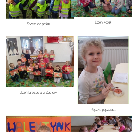
Dzień kobiet
Spacer do praku
Dzień Dinozaura u Zuchów
Pączki, pączusie...