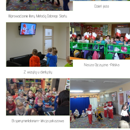
Dzień jeża
Wprowadzenie litery Metodą Dobrego Startu.
Nasza Ojczyzna -Polska
Z wizytą u dentysty
Eksperymentatorium- lekcja pokazowa