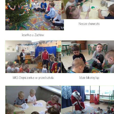
Nasze choineczki
Jasełka u Zuchów.
MKS Chojniczanka w przedszkolu
Idzie Mikołaj tup