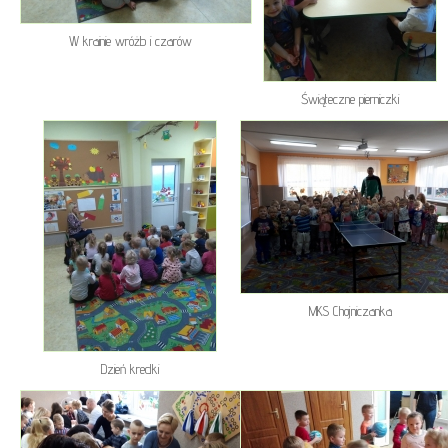
W krainie wróżb i czarów
Świąteczne pierniczki
MKS Chojniczanka
Dzień kredki