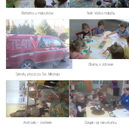
Barbórka u maluszków
Teatr Vaśka maluchy
Dbamy o zdrowie
Sekrety płaszcza Św. Mikołaja
Andrzejki - średniaki
Dziuple i jej mieszkańcy