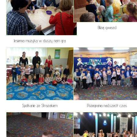
Bliżej gwiazd
Jesienna muzyka w duszy nam gra
Spotkanie ze Strażakiem
Pożegnania nadszedł czas