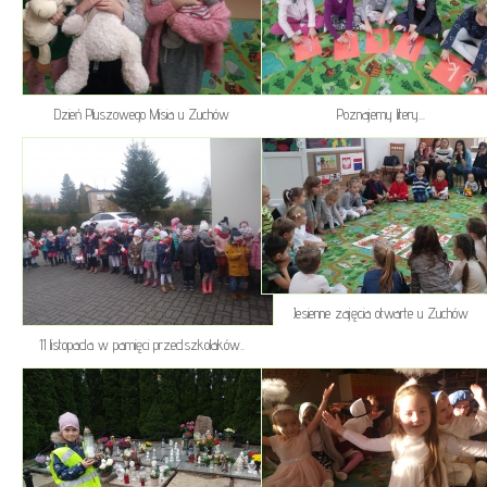
Dzień Pluszowego Misia u Zuchów
Poznajemy litery...
Jesienne zajęcia otwarte u Zuchów
11 listopada w pamięci przedszkolaków..