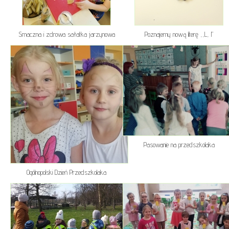
Smaczna i zdrowa sałatka jarzynowa
Poznajemy nową literę ,,L, l"
Pasowanie na przedszkolaka
Ogólnopolski Dzień Przedszkolaka