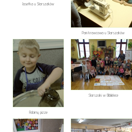
Jasełka u Starszaków
Pani krawcowa u Starszaków
Starszaki w Bibliotece
Robimy pizze