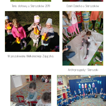
Tenis stołowy u Starszaków 2019
Dzień Dziecka u Starszaków
W poszukiwaniu Wielkanocnego Zajączka..
Archi-przygody- Starszaki