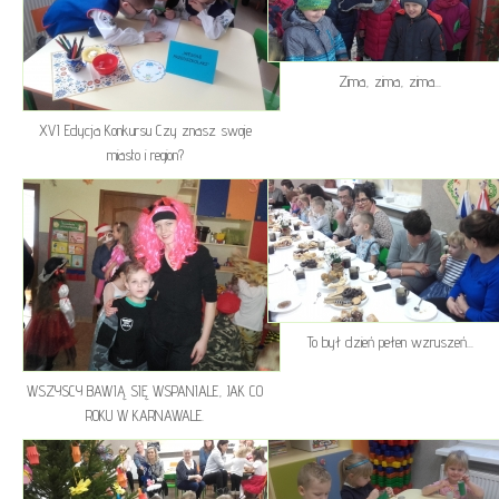
Zima, zima, zima...
XVI Edycja Konkursu Czy znasz swoje
miasto i region?
To był dzień pełen wzruszeń...
WSZYSCY BAWIĄ SIĘ WSPANIALE, JAK CO
ROKU W KARNAWALE.