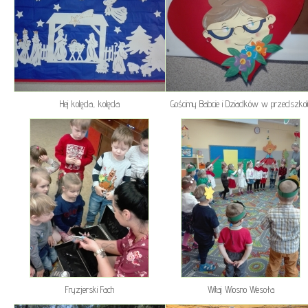
Hej kolęda, kolęda
Gościmy Babcie i Dziadków w przedszkol
Fryzjerski Fach
Witaj Wiosno Wesoła