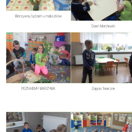
Warzywny tydzień u maluszków
Dzień Marchewki
POZNAJEMY WARZYWA
Zajęcia Taneczne