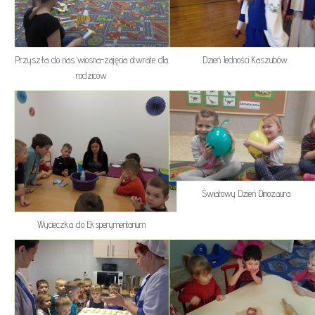
Przyszła do nas wiosna-zajęcia otwrate dla
Dzień Jedności Kaszubów.
rodziców
Światowy Dzień Dinozaura
Wycieczka do Eksperymentarium