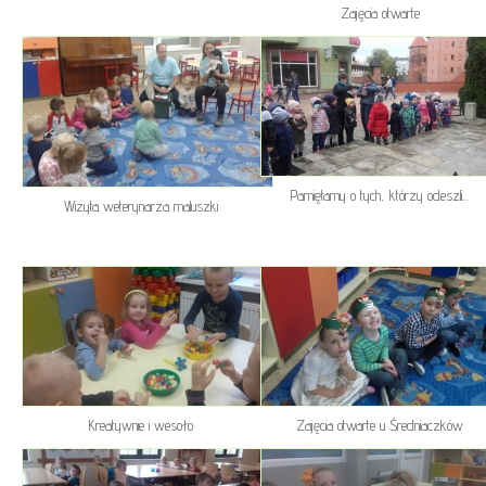
Zajęcia otwarte
Pamiętamy o tych, którzy odeszli...
Wizyta weterynarza maluszki
Kreatywnie i wesoło
Zajęcia otwarte u Średniaczków