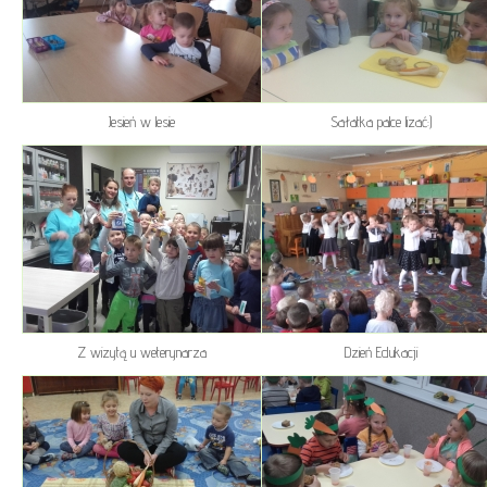
Jesień w lesie
Sałatka palce lizać:)
Z wizytą u weterynarza
Dzień Edukacji