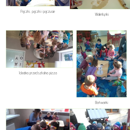
Pączki, pączki i pączusie
Walentynki
Idealna przedszkolna pizza
Bałwanki