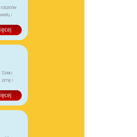
 rodziców.
wiaty i
 Dzieci
 zimę i