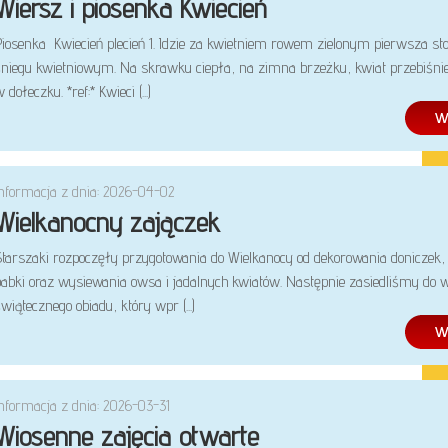
Wiersz i piosenka Kwiecień
Piosenka Kwiecień plecień 1. Idzie za kwietniem rowem zielonym pierwsza st
śniegu kwietniowym. Na skrawku ciepła, na zimna brzeżku, kwiat przebiśni
 dołeczku. *ref:* Kwieci (...)
Informacja z dnia: 2026-04-02
Wielkanocny zajączek
Starszaki rozpoczęły przygotowania do Wielkanocy od dekorowania doniczek,
babki oraz wysiewania owsa i jadalnych kwiatów. Następnie zasiedliśmy do 
wiątecznego obiadu, który wpr (...)
Informacja z dnia: 2026-03-31
Wiosenne zajęcia otwarte