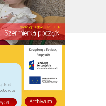
Informacja z dnia: 2026-01-07
Szermierka początki
Korzystamy z Funduszy
Europejskich
y planety
autach oraz