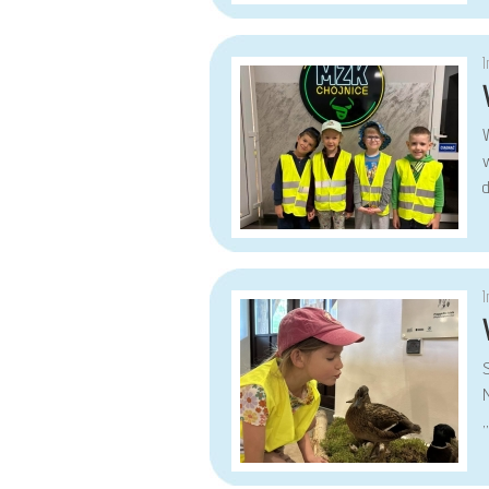
w
d
„