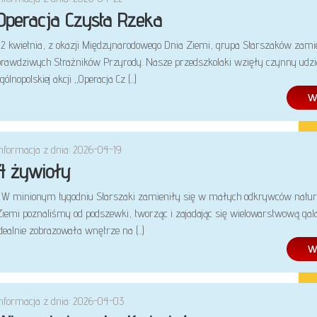
Operacja Czysta Rzeka
22 kwietnia, z okazji Międzynarodowego Dnia Ziemi, grupa Starszaków zami
prawdziwych Strażników Przyrody. Nasze przedszkolaki wzięły czynny udz
gólnopolskiej akcji „Operacja Cz (...)
Informacja z dnia: 2026-04-19
4 żywioły
W minionym tygodniu Starszaki zamieniły się w małych odkrywców natur
Ziemi poznaliśmy od podszewki, tworząc i zajadając się wielowarstwową gala
dealnie zobrazowała wnętrze na (...)
Informacja z dnia: 2026-04-03