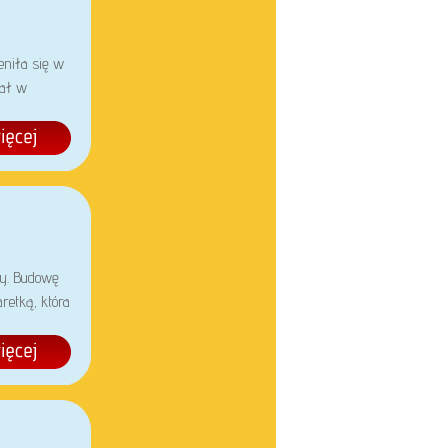
eniła się w
iał w
y. Budowę
retką, która