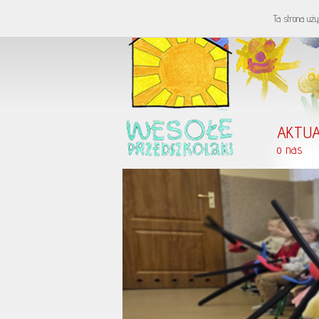
Ta strona uży
AKTUA
o nas