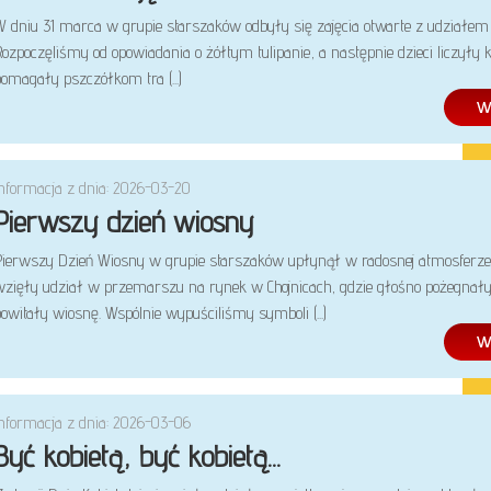
W dniu 31 marca w grupie starszaków odbyły się zajęcia otwarte z udziałem
ozpoczęliśmy od opowiadania o żółtym tulipanie, a następnie dzieci liczyły k
omagały pszczółkom tra (...)
Informacja z dnia: 2026-03-20
Pierwszy dzień wiosny
Pierwszy Dzień Wiosny w grupie starszaków upłynął w radosnej atmosferze.
wzięły udział w przemarszu na rynek w Chojnicach, gdzie głośno pożegnały
owitały wiosnę. Wspólnie wypuściliśmy symboli (...)
Informacja z dnia: 2026-03-06
Być kobietą, być kobietą...