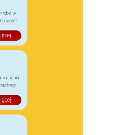
okrotka w
egu usiadł
 ozdabiania
wspólnego,