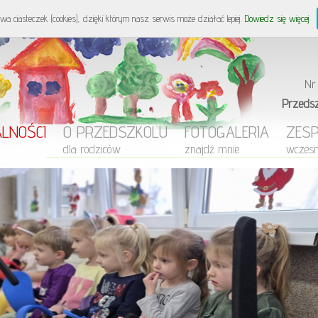
Przedszkole Nie
wa ciasteczek (cookies), dzięki którym nasz serwis może działać lepiej.
Dowiedz się więcej
Nr
Przeds
LNOŚCI
O PRZEDSZKOLU
FOTOGALERIA
ZES
dla rodziców
znajdź mnie
wczes