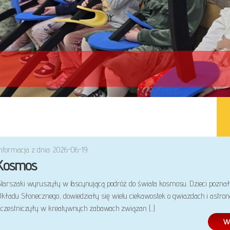
Informacja z dnia: 2026-06-19
Kosmos
Starszaki wyruszyły w fascynującą podróż do świata kosmosu. Dzieci poznał
Układu Słonecznego, dowiedziały się wielu ciekawostek o gwiazdach i astron
uczestniczyły w kreatywnych zabawach związan (...)