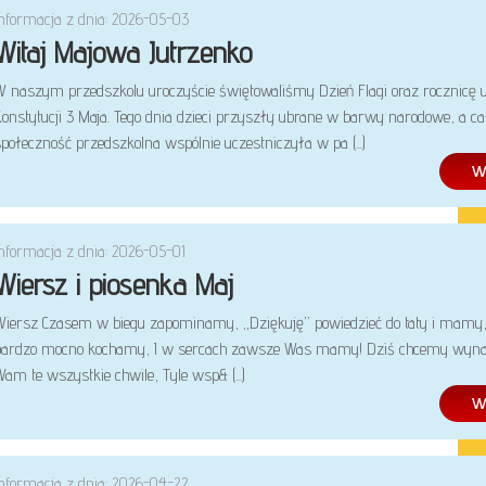
Informacja z dnia: 2026-05-03
Witaj Majowa Jutrzenko
W naszym przedszkolu uroczyście świętowaliśmy Dzień Flagi oraz rocznicę 
Konstytucji 3 Maja. Tego dnia dzieci przyszły ubrane w barwy narodowe, a ca
połeczność przedszkolna wspólnie uczestniczyła w pa (...)
Informacja z dnia: 2026-05-01
Wiersz i piosenka Maj
Wiersz Czasem w biegu zapominamy, „Dziękuję” powiedzieć do taty i mamy
bardzo mocno kochamy, I w sercach zawsze Was mamy! Dziś chcemy wyna
am te wszystkie chwile, Tyle wsp& (...)
Informacja z dnia: 2026-04-22