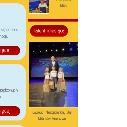
Milan
się do kina
ocji,
spędzonych
p
Laureaci -Niezapomniany Styl
Mistrzów Malarstwa