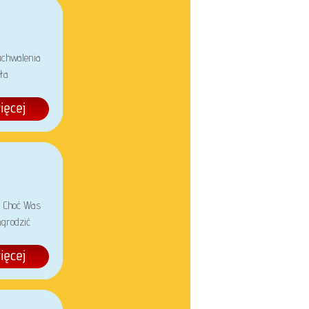
uchwalenia
ła
, Choć Was
grodzić