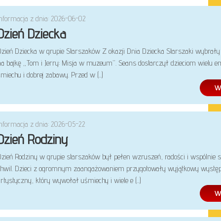
Informacja z dnia: 2026-06-02
Dzień Dziecka
Dzień Dziecka w grupie Starszaków Z okazji Dnia Dziecka Starszaki wybrały 
na bajkę „Tom i Jerry: Misja w muzeum”. Seans dostarczył dzieciom wielu em
miechu i dobrej zabawy. Przed w (...)
Informacja z dnia: 2026-05-22
Dzień Rodziny
Dzień Rodziny w grupie starszaków był pełen wzruszeń, radości i wspólnie 
chwil. Dzieci z ogromnym zaangażowaniem przygotowały wyjątkowy wystę
rtystyczny, który wywołał uśmiechy i wiele e (...)