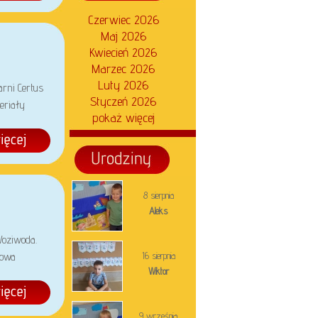
Czerwiec 2026
Maj 2026
Kwiecień 2026
Marzec 2026
Luty 2026
rni Certus
Styczeń 2026
eriały
pokaż więcej
8 sierpnia
Aleks
Woziwoda.
16 sierpnia
nowa
Wiktor
9 września