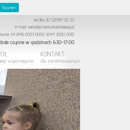
publiczne "Wesołe Przedszkolaki"
Rozumiem
ul. Reymonta 4, 89-600 Chojnice
tel./fax: (0-52)397-20-22
e-mail: wesoleprzedszkolaki@wp.pl
 konta: 64 8146 0003 0000 5044 3000 0010
zkole czynne w godzinach 6:30-17:00
PÓŁ
KONTAKT
nego wspomagania
dla zainteresowanych