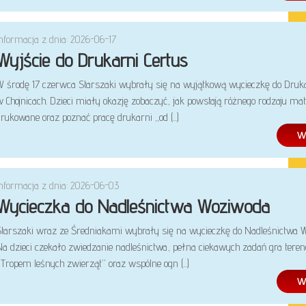
Informacja z dnia: 2026-06-17
Wyjście do Drukarni Certus
W środę 17 czerwca Starszaki wybrały się na wyjątkową wycieczkę do Druka
 Chojnicach. Dzieci miały okazję zobaczyć, jak powstają różnego rodzaju mat
rukowane oraz poznać pracę drukarni „od (...)
Informacja z dnia: 2026-06-03
Wycieczka do Nadleśnictwa Woziwoda
Starszaki wraz ze Średniakami wybrały się na wycieczkę do Nadleśnictwa 
Na dzieci czekało zwiedzanie nadleśnictwa, pełna ciekawych zadań gra tere
Tropem leśnych zwierząt” oraz wspólne ogn (...)