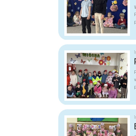
R
p
p