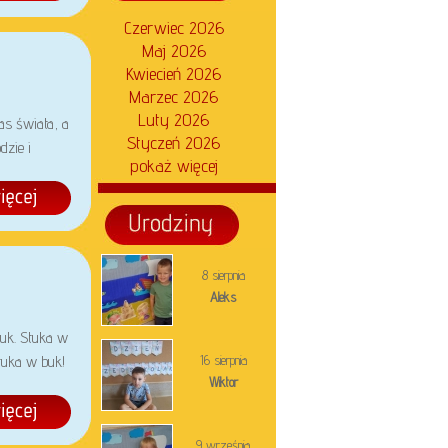
Czerwiec 2026
Maj 2026
Kwiecień 2026
Marzec 2026
Luty 2026
as świata, a
Styczeń 2026
zie i
pokaż więcej
8 sierpnia
Aleks
puk. Stuka w
16 sierpnia
tuka w buk!
Wiktor
9 września