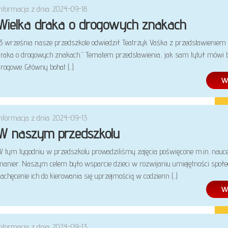
Informacja z dnia: 2024-09-18
Wielka draka o drogowych znakach
13 września nasze przedszkole odwiedził Teatrzyk Vaśka z przedstawieniem pt
draka o drogowych znakach.’’ Tematem przedstawienia, jak sam tytuł mówi 
rogowe. Główny bohat (...)
Informacja z dnia: 2024-09-13
W naszym przedszkolu
W tym tygodniu w przedszkolu prowadziliśmy zajęcia poświęcone m.in. nauc
manier. Naszym celem było wsparcie dzieci w rozwijaniu umiejętności społe
achęcenie ich do kierowania się uprzejmością w codzienn (...)
Informacja z dnia: 2024-09-13