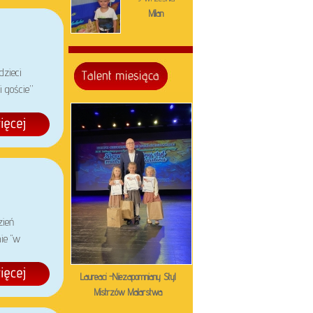
Milan
zieci
 goście”
zień
ie "w
Laureaci -Niezapomniany Styl
Mistrzów Malarstwa