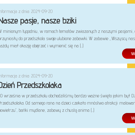
Informacja z dnia: 2024-09-20
Nasze pasje, nasze bziki
W minionym tygodniu, w ramach tematów zwiazanych z naszymi pasjami, d
przyniosły do przedszkola swoje ulubione zabawki. W zabawie „Wszyscy nasi
ażdy miał okazję obejrzeć i wymienić się na (...)
Informacja z dnia: 2024-09-20
Dzień Przedszkolaka
20 września w przedszkolu obchodziliśmy bardzo ważne święto jakim był D
Przedszkolaka. Od samego rana na dzieci czekało mnóstwo atrakcji: malowan
owietrzu", bańki mydlane, zabawy z chustą anima (...)