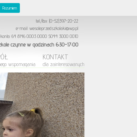
publiczne "Wesołe Przedszkolaki"
Rozumiem
ul. Reymonta 4, 89-600 Chojnice
tel./fax: (0-52)397-20-22
e-mail: wesoleprzedszkolaki@wp.pl
 konta: 64 8146 0003 0000 5044 3000 0010
zkole czynne w godzinach 6:30-17:00
PÓŁ
KONTAKT
nego wspomagania
dla zainteresowanych