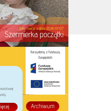
Informacja z dnia: 2026-01-07
Szermierka początki
Korzystamy z Funduszy
Europejskich
owiatowej
sady