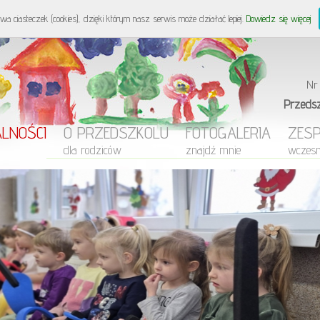
Przedszkole Nie
wa ciasteczek (cookies), dzięki którym nasz serwis może działać lepiej.
Dowiedz się więcej
Nr
Przeds
LNOŚCI
O PRZEDSZKOLU
FOTOGALERIA
ZES
dla rodziców
znajdź mnie
wczes