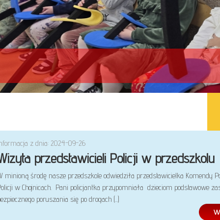
Informacja z dnia: 2024-09-26
Wizyta przedstawicieli Policji w przedszkolu
W minioną środę nasze przedszkole odwiedziła przedstawicielka Komendy P
Policji w Chojnicach. Pani policjantka przypomniała dzieciom podstawowe za
ezpiecznego poruszania się po drogach (...)