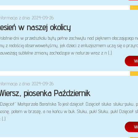
Informacja z dnia: 2024-09-26
Jesień w naszej okolicy
Ostatnie dni w przedszkolu były pełne zachwytu nad pięknem otaczającego n
my z radością obserwowałyśmy, jak dzieci z entuzjazmem uczą się o przyrod
zauważają subtelne zmiany zachodzące w naturze wraz z n (...)
Informacja z dnia: 2024-09-26
Wiersz, piosenka Październik
Dzięcioł” Małgorzata Barańska To jest dzięcioł. Dzięcioł stuka: stuku-puku, 
sosnę, potem w brzozę, a na końcu w buk. Stuku, puk! Stuku, puk! Dzięcioł s
 (...)