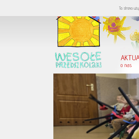
Ta strona uży
AKTUA
o nas