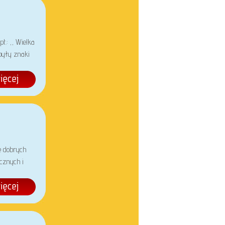
.: ,, Wielka
były znaki
e dobrych
cznych i