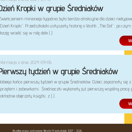
Dzień Kropki w grupie Średniaków
Zwieńczeniem minionego tygodnia było bardzo atrakcyjne dla dzieci nietypow
Dzień Kropki”. Przedszkolaki usłyszały historię o Vashti „The Dot”, po czy
kazję wcielić się w rolę dete (...)
Informacja z dnia: 2024-09-06
Pierwszy tydzień w grupie Średniaków
Dobiega końca pierwszy tydzień w grupie Średniaków. Dzieci zapoznały się z
sprzętem i zabawkami. Średniaczki wykonały już pierwszą wspólną pracę p
okładnie obejrzały książki, z (...)
Wszelkie prawa zastrzeżone Wesołe Przedszkolaki 2007 - 2026