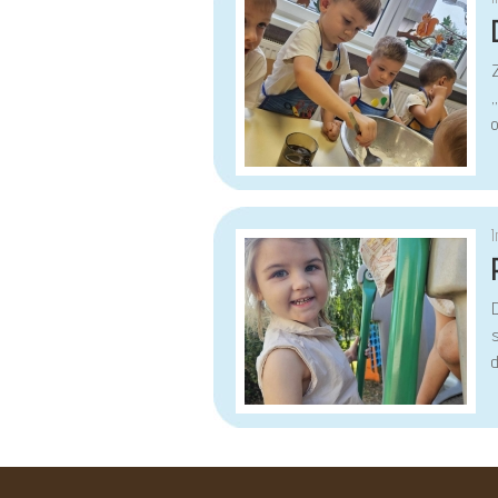
„
o
d