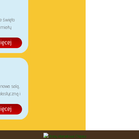
e święto
m miały
 nowa salą,
lastyczną i