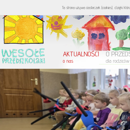
Ta strona używa ciasteczek (cookies), dzięki któ
AKTUALNOŚCI
O PRZED
o nas
dla rodziców