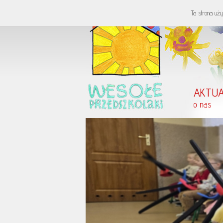
Ta strona uży
AKTUA
o nas