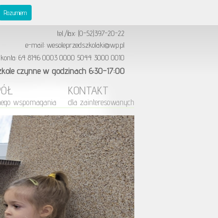
publiczne "Wesołe Przedszkolaki"
Rozumiem
ul. Reymonta 4, 89-600 Chojnice
tel./fax: (0-52)397-20-22
e-mail: wesoleprzedszkolaki@wp.pl
 konta: 64 8146 0003 0000 5044 3000 0010
zkole czynne w godzinach 6:30-17:00
PÓŁ
KONTAKT
nego wspomagania
dla zainteresowanych