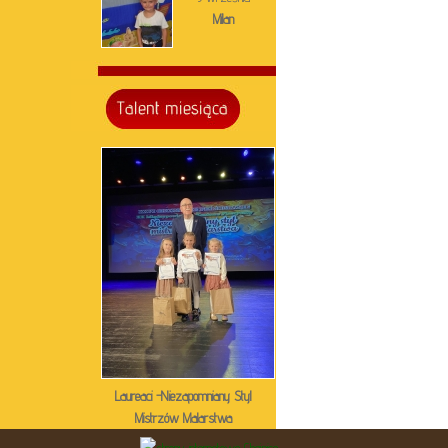
Milan
Laureaci -Niezapomniany Styl
Mistrzów Malarstwa