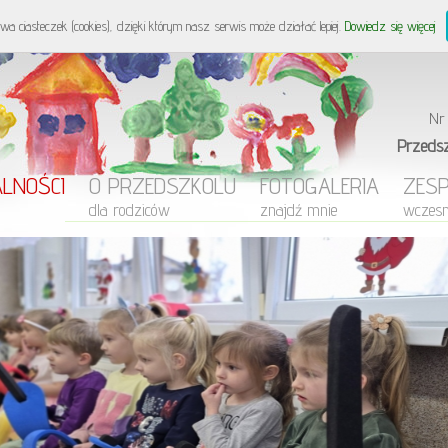
Przedszkole Nie
wa ciasteczek (cookies), dzięki którym nasz serwis może działać lepiej.
Dowiedz się więcej
Nr
Przeds
LNOŚCI
O PRZEDSZKOLU
FOTOGALERIA
ZES
dla rodziców
znajdź mnie
wczes